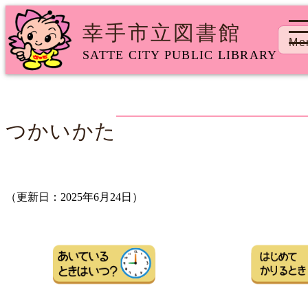
幸手市立図書館
トップページ
>
キッズむけページ
> つかいかた
Me
SATTE CITY PUBLIC LIBRARY
つかいかた
（更新日：2025年6月24日）